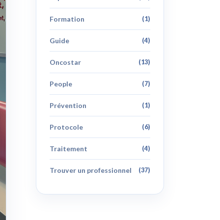
Formation
(1)
Guide
(4)
Oncostar
(13)
People
(7)
Prévention
(1)
Protocole
(6)
Traitement
(4)
Trouver un professionnel
(37)