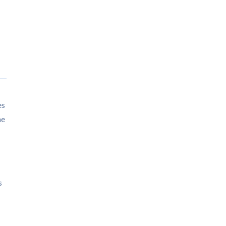
es
ne
s