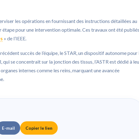
rviser les opérations en fournissant des instructions détaillées au
ar étape pour une intervention optimale. Ces travaux ont été publié
rs
» de l’IEEE.
 précédent succès de l’équipe, le STAR, un dispositif autonome pour 
ui se concentrait sur la jonction des tissus, l’ASTR est dédié à le
es organes internes comme les reins, marquant une avancée
e.
E-mail
Copier le lien