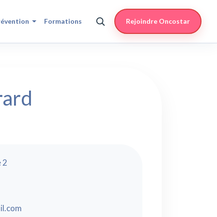
révention
Formations
Rejoindre Oncostar
rard
 2
il.com