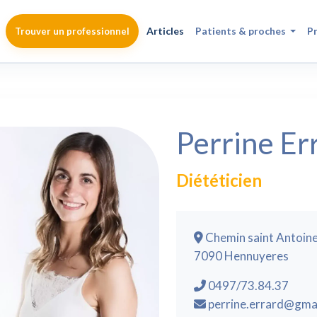
Articles
Patients & proches
P
Trouver un professionnel
Perrine Er
Diététicien
Chemin saint Antoine
7090 Hennuyeres
0497/73.84.37
perrine.errard@gma