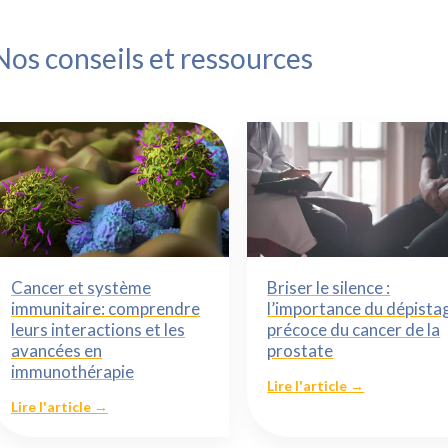
Nos conseils et ressources
Cancer et système
Briser le silence :
immunitaire: comprendre
l’importance du dépista
leurs interactions et les
précoce du cancer de la
avancées en
prostate
immunothérapie
Lire l'article →
Lire l'article →